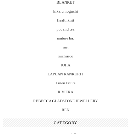
BLANKET
hikaru noguchi
Healthknit
pot and tea
mature ha.
me.
michirico
JOHA
LAPUAN KANKURIT
Linen Fruits
RIVIERA
REBECCA GLADSTONE JEWELLERY
REN
CATEGORY