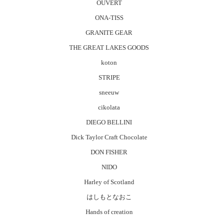
OUVERT
ONA-TISS
GRANITE GEAR
THE GREAT LAKES GOODS
koton
STRIPE
sneeuw
cikolata
DIEGO BELLINI
Dick Taylor Craft Chocolate
DON FISHER
NIDO
Harley of Scotland
はしもとなおこ
Hands of creation