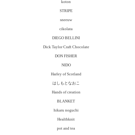
koton
STRIPE
sneeuw
cikolata
DIEGO BELLINI
Dick Taylor Craft Chocolate
DON FISHER
NIDO
Harley of Scotland
はしもとなおこ
Hands of creation
BLANKET
hikaru noguchi
Healthknit
pot and tea