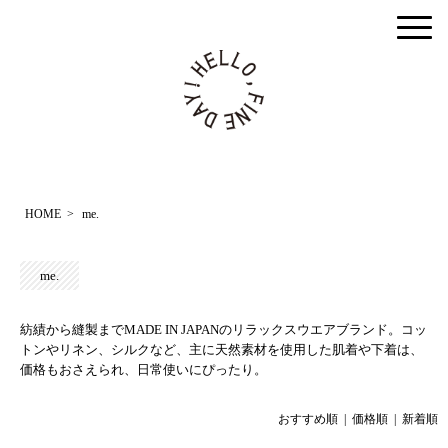
togg
men
HOME
>
me.
me.
紡績から縫製までMADE IN JAPANのリラックスウエアブランド。コッ
トンやリネン、シルクなど、主に天然素材を使用した肌着や下着は、
価格もおさえられ、日常使いにぴったり。
おすすめ順 |
価格順
|
新着順