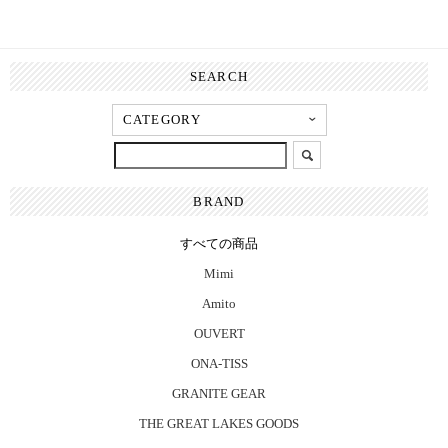
SEARCH
BRAND
すべての商品
Mimi
Amito
OUVERT
ONA-TISS
GRANITE GEAR
THE GREAT LAKES GOODS