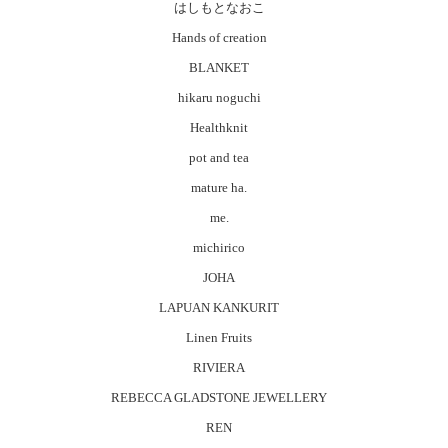
はしもとなおこ
Hands of creation
BLANKET
hikaru noguchi
Healthknit
pot and tea
mature ha.
me.
michirico
JOHA
LAPUAN KANKURIT
Linen Fruits
RIVIERA
REBECCA GLADSTONE JEWELLERY
REN