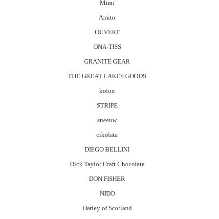
Mimi
Amito
OUVERT
ONA-TISS
GRANITE GEAR
THE GREAT LAKES GOODS
koton
STRIPE
sneeuw
cikolata
DIEGO BELLINI
Dick Taylor Craft Chocolate
DON FISHER
NIDO
Harley of Scotland