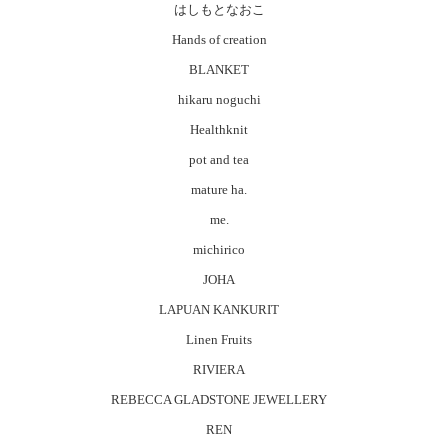
はしもとなおこ
Hands of creation
BLANKET
hikaru noguchi
Healthknit
pot and tea
mature ha.
me.
michirico
JOHA
LAPUAN KANKURIT
Linen Fruits
RIVIERA
REBECCA GLADSTONE JEWELLERY
REN