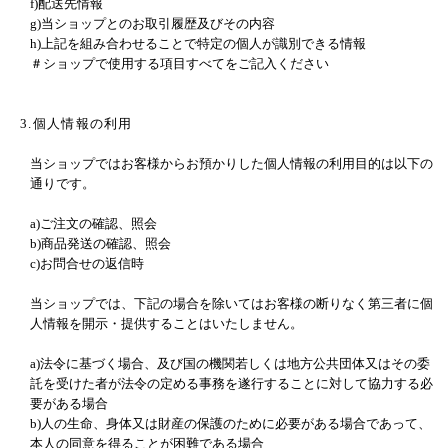
f)配送先情報
g)当ショップとのお取引履歴及びその内容
h)上記を組み合わせることで特定の個人が識別できる情報
＃ショップで使用する項目すべてをご記入ください
3.個人情報の利用
当ショップではお客様からお預かりした個人情報の利用目的は以下の
通りです。
a)ご注文の確認、照会
b)商品発送の確認、照会
c)お問合せの返信時
当ショップでは、下記の場合を除いてはお客様の断りなく第三者に個
人情報を開示・提供することはいたしません。
a)法令に基づく場合、及び国の機関若しくは地方公共団体又はその委
託を受けた者が法令の定める事務を遂行することに対して協力する必
要がある場合
b)人の生命、身体又は財産の保護のために必要がある場合であって、
本人の同意を得ることが困難である場合