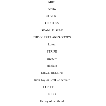
Mimi
Amito
OUVERT
ONA-TISS
GRANITE GEAR
THE GREAT LAKES GOODS
koton
STRIPE
sneeuw
cikolata
DIEGO BELLINI
Dick Taylor Craft Chocolate
DON FISHER
NIDO
Harley of Scotland