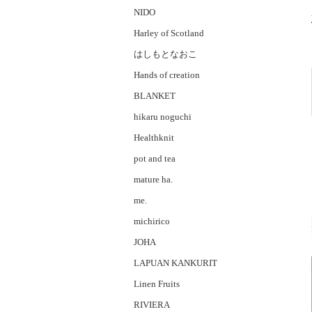
NIDO
Harley of Scotland
はしもとなおこ
Hands of creation
BLANKET
hikaru noguchi
Healthknit
pot and tea
mature ha.
me.
michirico
JOHA
LAPUAN KANKURIT
Linen Fruits
RIVIERA