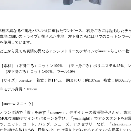
3種の異なる生地をパネル状に重ねたワンピース。右身ごろには起毛したチ
白地に細いストライプが施された生地、左下身ごろにはリブのコットンウー
を使用しています。
どこから見ても表情の異なるアシンメトリーのデザインがsneeuwらしい一枚
［素材］（右身ごろ）コットン100% （左上身ごろ）ポリエステル45%、レ
（左下身ごろ）コットン90%、ウール10%
［サイズ］one size 着丈：約114cm 胸まわり：約137cm 裄丈：約60cm/p
※モデル身長：160cm
［sneeuw スニュウ］
オランダ語で「雪」を表す「sneeuw」。デザイナーの雪浦聖子さんが、東
MODで服飾デザインとパターンを学び、「yeah right!」でアシスタントを
ツ、ニット、コート、バッグ、シューズ、アクセサリーなど、「clean&hu
た仕掛けを散りばめ、日常を少しだけ浮き上がらせるアイテム”を提案してい