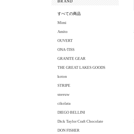
BRAND
すべての商品
Mimi
Amito
OUVERT
ONA-TISS
GRANITE GEAR
THE GREAT LAKES GOODS
koton
STRIPE
sneeuw
cikolata
DIEGO BELLINI
Dick Taylor Craft Chocolate
DON FISHER