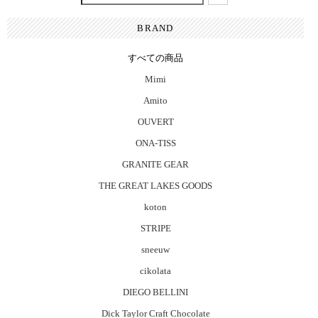
BRAND
すべての商品
Mimi
Amito
OUVERT
ONA-TISS
GRANITE GEAR
THE GREAT LAKES GOODS
koton
STRIPE
sneeuw
cikolata
DIEGO BELLINI
Dick Taylor Craft Chocolate