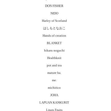
DON FISHER
NIDO
Harley of Scotland
はしもとなおこ
Hands of creation
BLANKET
hikaru noguchi
Healthknit
pot and tea
mature ha.
me.
michirico
JOHA
LAPUAN KANKURIT
Linen Fruits