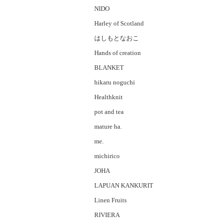
NIDO
Harley of Scotland
はしもとなおこ
Hands of creation
BLANKET
hikaru noguchi
Healthknit
pot and tea
mature ha.
me.
michirico
JOHA
LAPUAN KANKURIT
Linen Fruits
RIVIERA