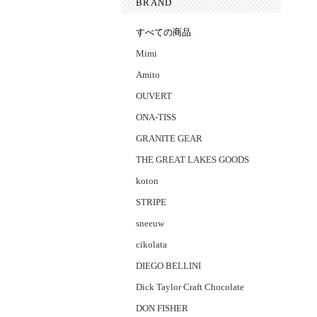
BRAND
すべての商品
Mimi
Amito
OUVERT
ONA-TISS
GRANITE GEAR
THE GREAT LAKES GOODS
koton
STRIPE
sneeuw
cikolata
DIEGO BELLINI
Dick Taylor Craft Chocolate
DON FISHER