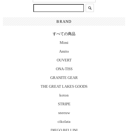
BRAND
すべての商品
Mimi
Amito
OUVERT
ONA-TISS
GRANITE GEAR
THE GREAT LAKES GOODS
koton
STRIPE
sneeuw
cikolata
DIEGO BELLINI