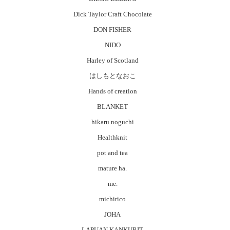
Dick Taylor Craft Chocolate
DON FISHER
NIDO
Harley of Scotland
はしもとなおこ
Hands of creation
BLANKET
hikaru noguchi
Healthknit
pot and tea
mature ha.
me.
michirico
JOHA
LAPUAN KANKURIT