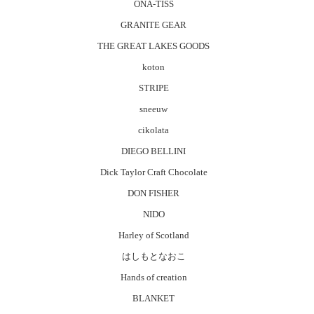
ONA-TISS
GRANITE GEAR
THE GREAT LAKES GOODS
koton
STRIPE
sneeuw
cikolata
DIEGO BELLINI
Dick Taylor Craft Chocolate
DON FISHER
NIDO
Harley of Scotland
はしもとなおこ
Hands of creation
BLANKET