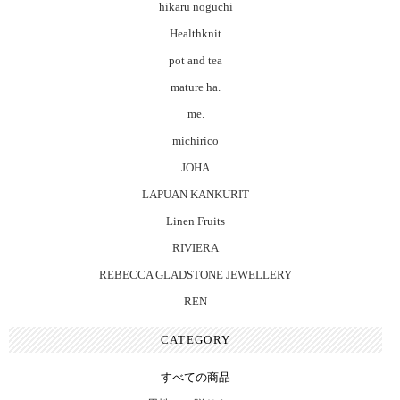
hikaru noguchi
Healthknit
pot and tea
mature ha.
me.
michirico
JOHA
LAPUAN KANKURIT
Linen Fruits
RIVIERA
REBECCA GLADSTONE JEWELLERY
REN
CATEGORY
すべての商品