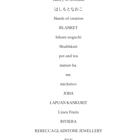
はしもとなおこ
Hands of creation
BLANKET
hikaru noguchi
Healthknit
pot and tea
mature ha.
me.
michirico
JOHA
LAPUAN KANKURIT
Linen Fruits
RIVIERA
REBECCA GLADSTONE JEWELLERY