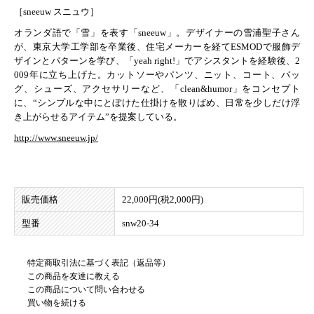
［sneeuw スニュウ］
オランダ語で「雪」を表す「sneeuw」。デザイナーの雪浦聖子さん
が、東京大学工学部を卒業後、住宅メーカーを経てESMODで服飾デ
ザインとパターンを学び、「yeah right!」でアシスタントを経験後、2
009年に立ち上げた。カットソーやパンツ、ニット、コート、バッ
グ、シューズ、アクセサリーなど、「clean&humor」をコンセプト
に、“シンプルな中にとぼけた仕掛けを散りばめ、日常を少しだけ浮
き上がらせるアイテム”を提案している。
http://www.sneeuw.jp/
販売価格
22,000円(税2,000円)
型番
snw20-34
特定商取引法に基づく表記（返品等）
この商品を友達に教える
この商品について問い合わせる
買い物を続ける