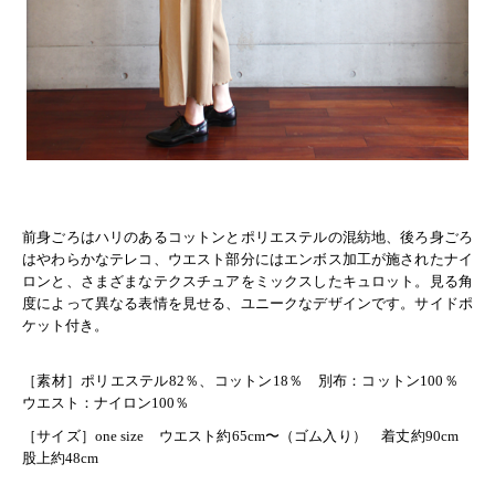
前身ごろはハリのあるコットンとポリエステルの混紡地、後ろ身ごろ
はやわらかなテレコ、ウエスト部分にはエンボス加工が施されたナイ
ロンと、さまざまなテクスチュアをミックスしたキュロット。見る角
度によって異なる表情を見せる、ユニークなデザインです。サイドポ
ケット付き。
［素材］ポリエステル82％、コットン18％ 別布：コットン100％
ウエスト：ナイロン100％
［サイズ］one size ウエスト約65cm〜（ゴム入り） 着丈約90cm
股上約48cm