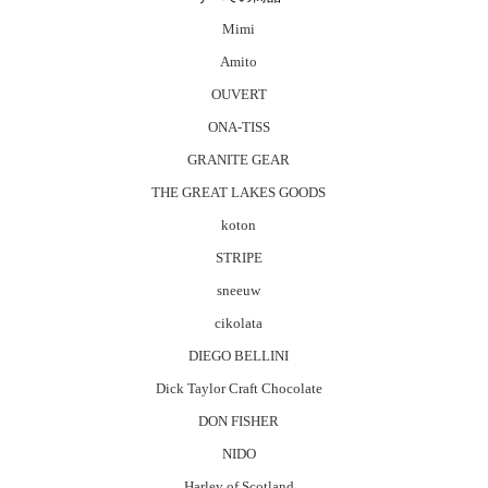
Mimi
Amito
OUVERT
ONA-TISS
GRANITE GEAR
THE GREAT LAKES GOODS
koton
STRIPE
sneeuw
cikolata
DIEGO BELLINI
Dick Taylor Craft Chocolate
DON FISHER
NIDO
Harley of Scotland