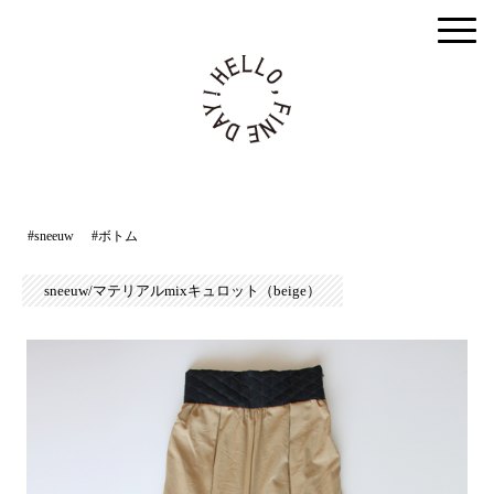
togg
men
#sneeuw
#ボトム
sneeuw/マテリアルmixキュロット（beige）