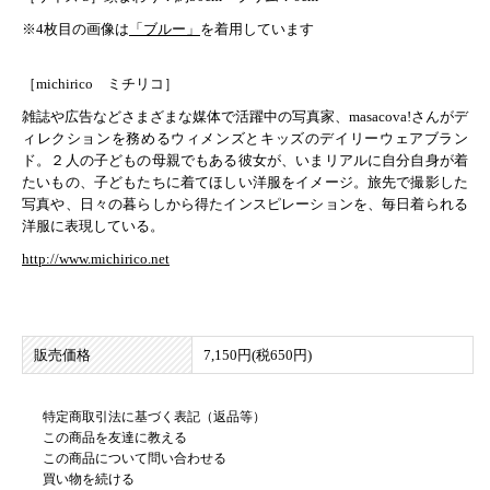
※4枚目の画像は
「ブルー」
を着用しています
［michirico ミチリコ］
雑誌や広告などさまざまな媒体で活躍中の写真家、masacova!さんがデ
ィレクションを務めるウィメンズとキッズのデイリーウェアブラン
ド。２人の子どもの母親でもある彼女が、いまリアルに自分自身が着
たいもの、子どもたちに着てほしい洋服をイメージ。旅先で撮影した
写真や、日々の暮らしから得たインスピレーションを、毎日着られる
洋服に表現している。
http://www.michirico.net
販売価格
7,150円(税650円)
特定商取引法に基づく表記（返品等）
この商品を友達に教える
この商品について問い合わせる
買い物を続ける