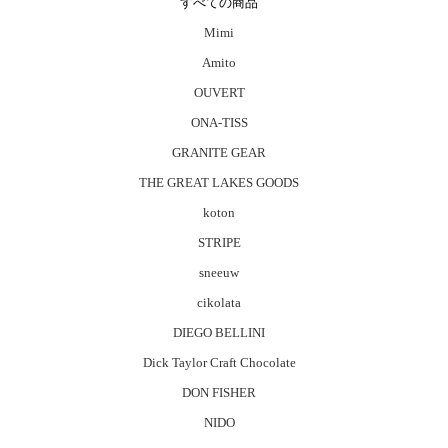
すべての商品
Mimi
Amito
OUVERT
ONA-TISS
GRANITE GEAR
THE GREAT LAKES GOODS
koton
STRIPE
sneeuw
cikolata
DIEGO BELLINI
Dick Taylor Craft Chocolate
DON FISHER
NIDO