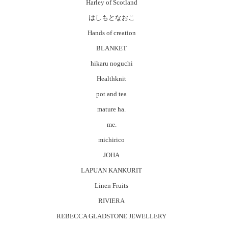
Harley of Scotland
はしもとなおこ
Hands of creation
BLANKET
hikaru noguchi
Healthknit
pot and tea
mature ha.
me.
michirico
JOHA
LAPUAN KANKURIT
Linen Fruits
RIVIERA
REBECCA GLADSTONE JEWELLERY