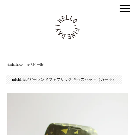
togg
men
#michirico
#ベビー服
michirico/ガーランドファブリック キッズハット（カーキ）