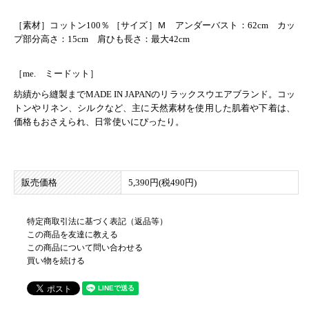
［素材］コットン100％ ［サイズ］Ｍ アンダーバスト：62cm カッ
プ部分高さ：15cm 肩ひも長さ：最大42cm
［me. ミードット］
紡績から縫製までMADE IN JAPANのリラックスウエアブランド。コッ
トンやリネン、シルクなど、主に天然素材を使用した肌着や下着は、
価格もおさえられ、日常使いにぴったり。
販売価格
5,390円(税490円)
特定商取引法に基づく表記（返品等）
この商品を友達に教える
この商品について問い合わせる
買い物を続ける