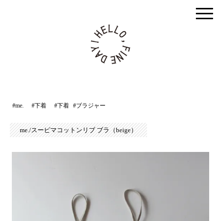
togg
men
#me.
#下着
#下着
#ブラジャー
me./スーピマコットンリブ ブラ（beige）