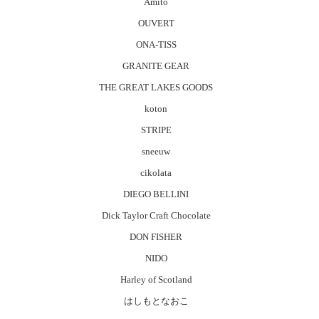
Amito
OUVERT
ONA-TISS
GRANITE GEAR
THE GREAT LAKES GOODS
koton
STRIPE
sneeuw
cikolata
DIEGO BELLINI
Dick Taylor Craft Chocolate
DON FISHER
NIDO
Harley of Scotland
はしもとなおこ