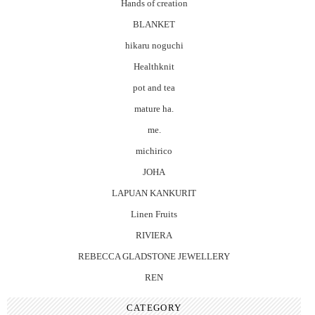
Hands of creation
BLANKET
hikaru noguchi
Healthknit
pot and tea
mature ha.
me.
michirico
JOHA
LAPUAN KANKURIT
Linen Fruits
RIVIERA
REBECCA GLADSTONE JEWELLERY
REN
CATEGORY