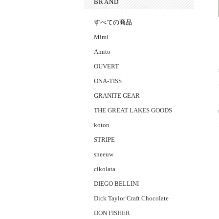
BRAND
すべての商品
Mimi
Amito
OUVERT
ONA-TISS
GRANITE GEAR
THE GREAT LAKES GOODS
koton
STRIPE
sneeuw
cikolata
DIEGO BELLINI
Dick Taylor Craft Chocolate
DON FISHER