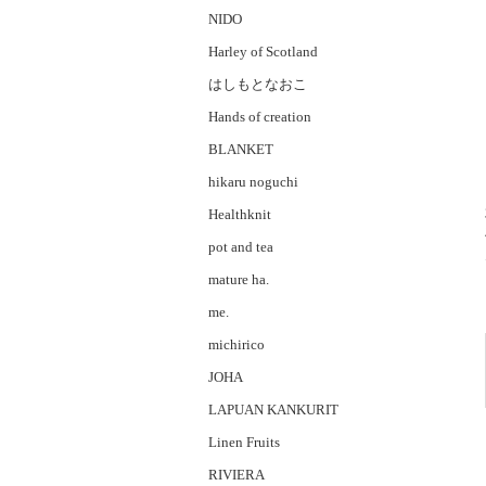
NIDO
Harley of Scotland
はしもとなおこ
Hands of creation
BLANKET
hikaru noguchi
Healthknit
pot and tea
mature ha.
me.
michirico
JOHA
LAPUAN KANKURIT
Linen Fruits
RIVIERA