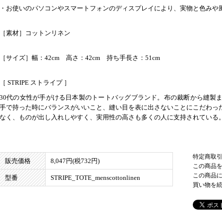
・お使いのパソコンやスマートフォンのディスプレイにより、実物と色みや
［素材］コットンリネン
［サイズ］幅：42cm 高さ：42cm 持ち手長さ：51cm
［ STRIPE ストライプ ］
30代の女性が手がける日本製のトートバッグブランド。布の裁断から縫製
手で持った時にバランスがいいこと、縫い目を表に出さないことにこだわっ
なく、ものが出し入れしやすく、実用性の高さも多くの人に支持されている
特定商取
販売価格
8,047円(税732円)
この商品
この商品
型番
STRIPE_TOTE_menscottonlinen
買い物を