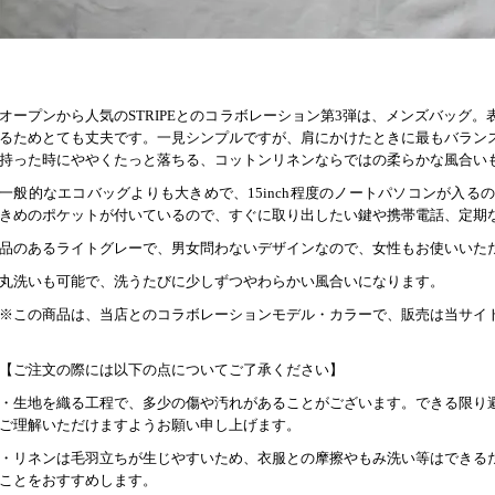
オープンから人気のSTRIPEとのコラボレーション第3弾は、メンズバッグ
るためとても丈夫です。一見シンプルですが、肩にかけたときに最もバラン
持った時にややくたっと落ちる、コットンリネンならではの柔らかな風合い
一般的なエコバッグよりも大きめで、15inch程度のノートパソコンが入るのも
きめのポケットが付いているので、すぐに取り出したい鍵や携帯電話、定期
品のあるライトグレーで、男女問わないデザインなので、女性もお使いいた
丸洗いも可能で、洗うたびに少しずつやわらかい風合いになります。
※この商品は、当店とのコラボレーションモデル・カラーで、販売は当サイ
【ご注文の際には以下の点についてご了承ください】
・生地を織る工程で、多少の傷や汚れがあることがございます。できる限り
ご理解いただけますようお願い申し上げます。
・リネンは毛羽立ちが生じやすいため、衣服との摩擦やもみ洗い等はできる
ことをおすすめします。