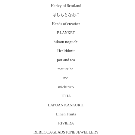
Harley of Scotland
はしもとなおこ
Hands of creation
BLANKET
hikaru noguchi
Healthknit
pot and tea
mature ha.
me.
michirico
JOHA
LAPUAN KANKURIT
Linen Fruits
RIVIERA
REBECCA GLADSTONE JEWELLERY