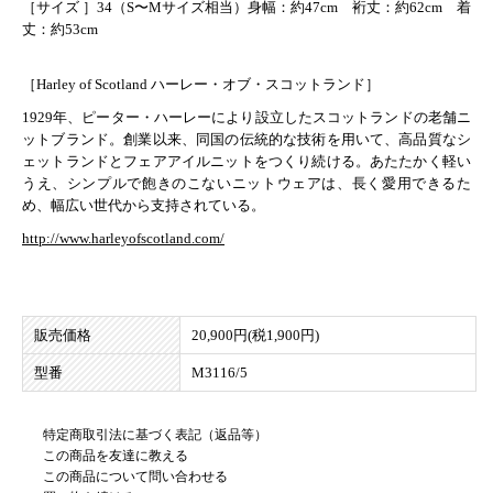
［サイズ ］34（S〜Mサイズ相当）身幅：約47cm 裄丈：約62cm 着
丈：約53cm
［Harley of Scotland ハーレー・オブ・スコットランド］
1929年、ピーター・ハーレーにより設立したスコットランドの老舗ニ
ットブランド。創業以来、同国の伝統的な技術を用いて、高品質なシ
ェットランドとフェアアイルニットをつくり続ける。あたたかく軽い
うえ、シンプルで飽きのこないニットウェアは、長く愛用できるた
め、幅広い世代から支持されている。
http://www.harleyofscotland.com/
販売価格
20,900円(税1,900円)
型番
M3116/5
特定商取引法に基づく表記（返品等）
この商品を友達に教える
この商品について問い合わせる