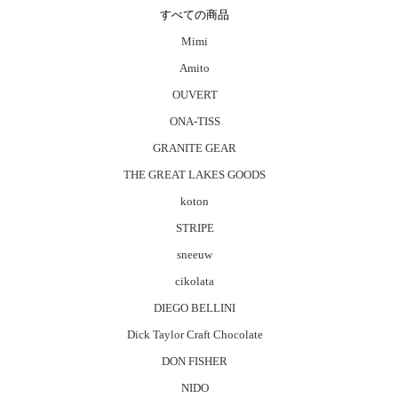
すべての商品
Mimi
Amito
OUVERT
ONA-TISS
GRANITE GEAR
THE GREAT LAKES GOODS
koton
STRIPE
sneeuw
cikolata
DIEGO BELLINI
Dick Taylor Craft Chocolate
DON FISHER
NIDO