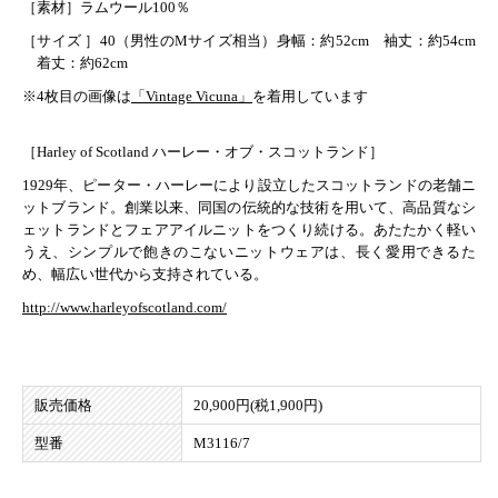
［素材］ラムウール100％
［サイズ ］40（男性のMサイズ相当）身幅：約52cm 袖丈：約54cm
着丈：約62cm
※4枚目の画像は
「Vintage Vicuna」
を着用しています
［Harley of Scotland ハーレー・オブ・スコットランド］
1929年、ピーター・ハーレーにより設立したスコットランドの老舗ニ
ットブランド。創業以来、同国の伝統的な技術を用いて、高品質なシ
ェットランドとフェアアイルニットをつくり続ける。あたたかく軽い
うえ、シンプルで飽きのこないニットウェアは、長く愛用できるた
め、幅広い世代から支持されている。
http://www.harleyofscotland.com/
販売価格
20,900円(税1,900円)
型番
M3116/7