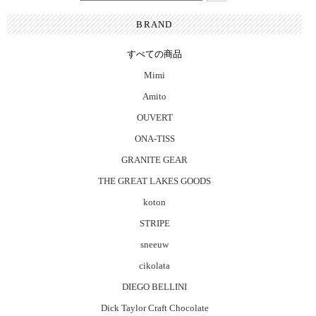
BRAND
すべての商品
Mimi
Amito
OUVERT
ONA-TISS
GRANITE GEAR
THE GREAT LAKES GOODS
koton
STRIPE
sneeuw
cikolata
DIEGO BELLINI
Dick Taylor Craft Chocolate