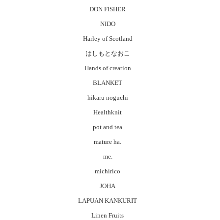
DON FISHER
NIDO
Harley of Scotland
はしもとなおこ
Hands of creation
BLANKET
hikaru noguchi
Healthknit
pot and tea
mature ha.
me.
michirico
JOHA
LAPUAN KANKURIT
Linen Fruits