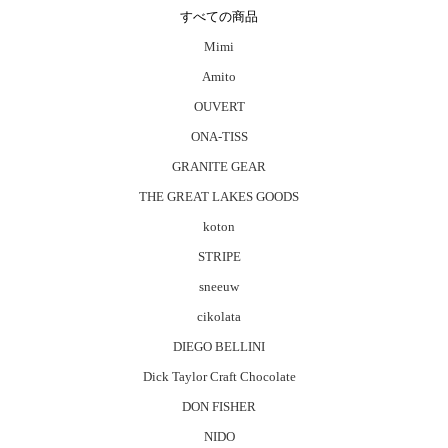
すべての商品
Mimi
Amito
OUVERT
ONA-TISS
GRANITE GEAR
THE GREAT LAKES GOODS
koton
STRIPE
sneeuw
cikolata
DIEGO BELLINI
Dick Taylor Craft Chocolate
DON FISHER
NIDO