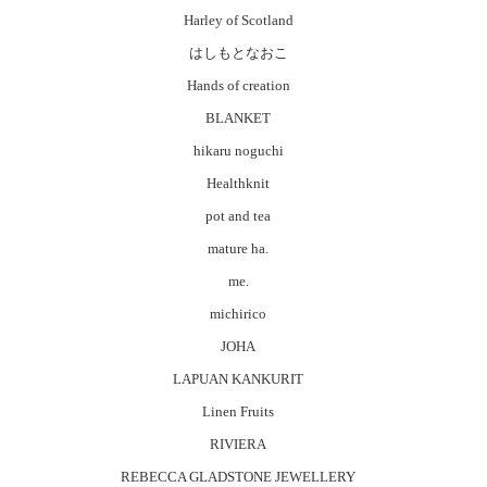
Harley of Scotland
はしもとなおこ
Hands of creation
BLANKET
hikaru noguchi
Healthknit
pot and tea
mature ha.
me.
michirico
JOHA
LAPUAN KANKURIT
Linen Fruits
RIVIERA
REBECCA GLADSTONE JEWELLERY