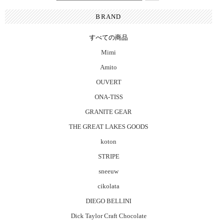
BRAND
すべての商品
Mimi
Amito
OUVERT
ONA-TISS
GRANITE GEAR
THE GREAT LAKES GOODS
koton
STRIPE
sneeuw
cikolata
DIEGO BELLINI
Dick Taylor Craft Chocolate