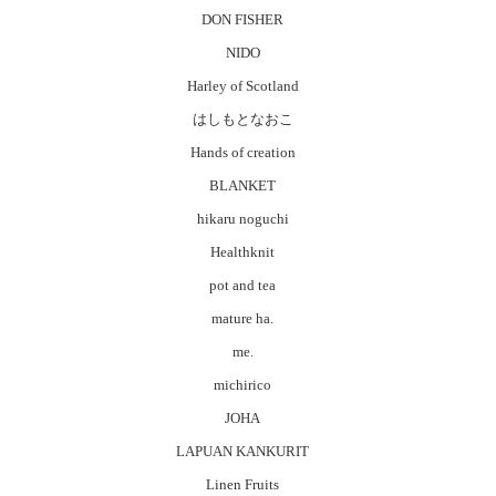
DON FISHER
NIDO
Harley of Scotland
はしもとなおこ
Hands of creation
BLANKET
hikaru noguchi
Healthknit
pot and tea
mature ha.
me.
michirico
JOHA
LAPUAN KANKURIT
Linen Fruits