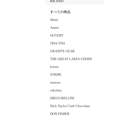
BRAND
すべての商品
Mimi
Amito
OUVERT
ONA-TISS
GRANITE GEAR
THE GREAT LAKES GOODS
koton
STRIPE
sneeuw
cikolata
DIEGO BELLINI
Dick Taylor Craft Chocolate
DON FISHER