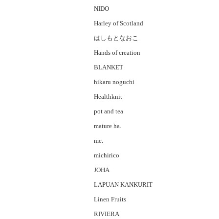
NIDO
Harley of Scotland
はしもとなおこ
Hands of creation
BLANKET
hikaru noguchi
Healthknit
pot and tea
mature ha.
me.
michirico
JOHA
LAPUAN KANKURIT
Linen Fruits
RIVIERA