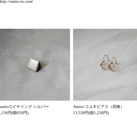
http://amito-to.com/
Amito/□イヤリング シルバー
Amito/コユキピアス（四角）
7,150円(税650円)
13,530円(税1,230円)