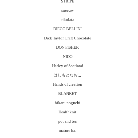
STRIPE
sneeuw
cikolata
DIEGO BELLINI
Dick Taylor Craft Chocolate
DON FISHER
NIDO
Harley of Scotland
はしもとなおこ
Hands of creation
BLANKET
hikaru noguchi
Healthknit
pot and tea
mature ha.