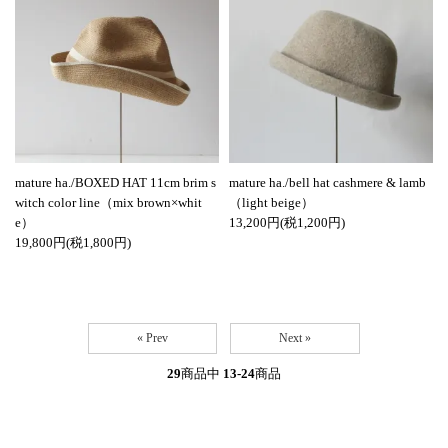
mature ha./BOXED HAT 11cm brim s
mature ha./bell hat cashmere & lamb
witch color line（mix brown×whit
（light beige）
e）
13,200円(税1,200円)
19,800円(税1,800円)
« Prev
Next »
29
商品中
13-24
商品