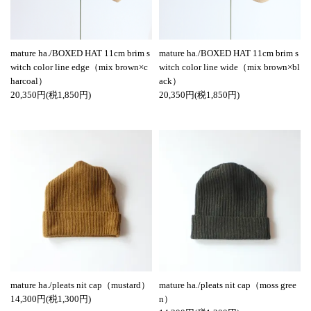
mature ha./BOXED HAT 11cm brim s
mature ha./BOXED HAT 11cm brim s
witch color line edge（mix brown×c
witch color line wide（mix brown×bl
harcoal）
ack）
20,350円(税1,850円)
20,350円(税1,850円)
mature ha./pleats nit cap（mustard）
mature ha./pleats nit cap（moss gree
14,300円(税1,300円)
n）