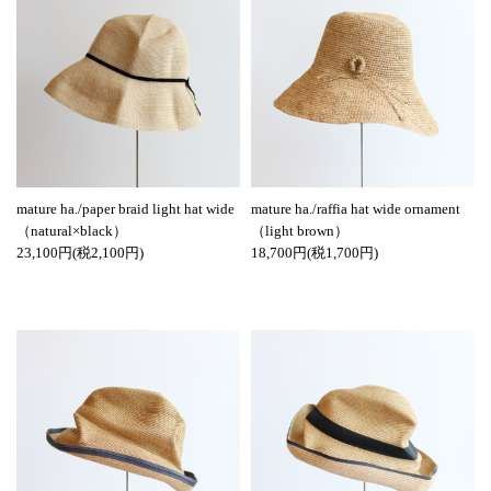
mature ha./paper braid light hat wide
mature ha./raffia hat wide ornament
（natural×black）
（light brown）
23,100円(税2,100円)
18,700円(税1,700円)