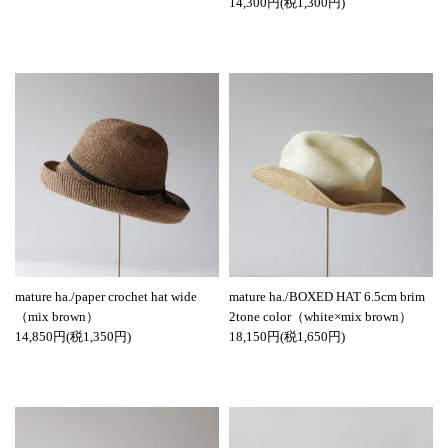
14,300円(税1,300円)
mature ha./paper crochet hat wide
mature ha./BOXED HAT 6.5cm brim
（mix brown）
2tone color（white×mix brown）
14,850円(税1,350円)
18,150円(税1,650円)