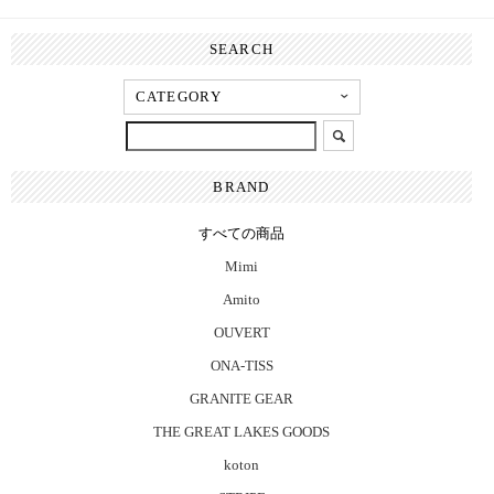
SEARCH
BRAND
すべての商品
Mimi
Amito
OUVERT
ONA-TISS
GRANITE GEAR
THE GREAT LAKES GOODS
koton