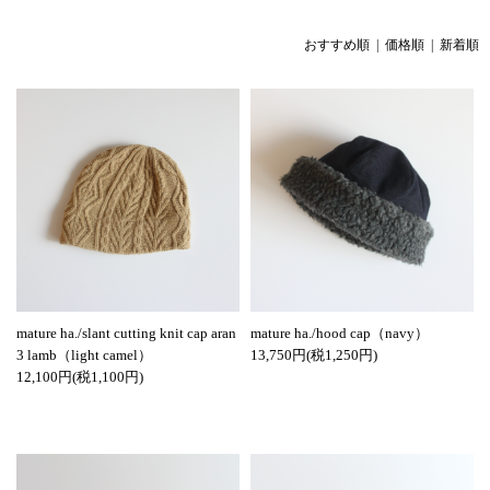
おすすめ順
|
価格順
| 新着順
mature ha./slant cutting knit cap aran
mature ha./hood cap（navy）
3 lamb（light camel）
13,750円(税1,250円)
12,100円(税1,100円)